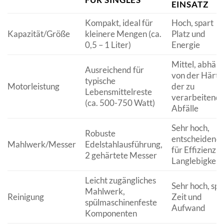
EINSATZ
Kompakt, ideal für
Hoch, spart
Kapazität/Größe
kleinere Mengen (ca.
Platz und
0,5 – 1 Liter)
Energie
Mittel, abhäng
Ausreichend für
von der Härte
typische
Motorleistung
der zu
Lebensmittelreste
verarbeitend
(ca. 500-750 Watt)
Abfälle
Sehr hoch,
Robuste
entscheidend
Mahlwerk/Messer
Edelstahlausführung,
für Effizienz 
2 gehärtete Messer
Langlebigkeit
Leicht zugängliches
Sehr hoch, spa
Mahlwerk,
Reinigung
Zeit und
spülmaschinenfeste
Aufwand
Komponenten