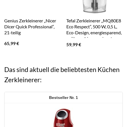
Genius Zerkleinerer „Nicer
Tefal Zerkleinerer „MQ80E8
Dicer Quick Professional“,
Eco Respect“, 500 W, 0,5 L,
21-teilig
Eco-Design, energiesparend,
spülmaschinengeeignete
65,99
€
59,99
€
Klingen
Das sind aktuell die beliebtesten Küchen
Zerkleinerer:
1