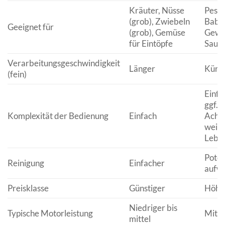
Kräuter, Nüsse
Pesto
(grob), Zwiebeln
Babyn
Geeignet für
(grob), Gemüse
Gewü
für Eintöpfe
Sauc
Verarbeitungsgeschwindigkeit
Länger
Kürz
(fein)
Einfa
ggf. 
Komplexität der Bedienung
Einfach
Achts
weic
Leben
Poten
Reinigung
Einfacher
aufw
Preisklasse
Günstiger
Höhe
Niedriger bis
Typische Motorleistung
Mitte
mittel