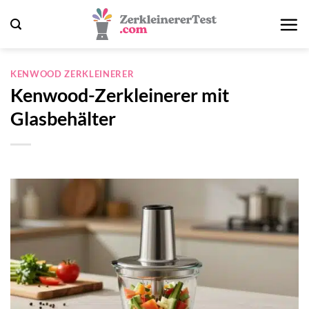
Zum
Inhalt
springen
KENWOOD ZERKLEINERER
Kenwood-Zerkleinerer mit
Glasbehälter