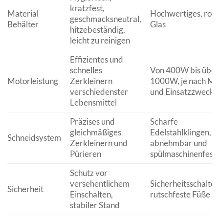
kratzfest,
Material
Hochwertiges, rob
geschmacksneutral,
Behälter
Glas
hitzebeständig,
leicht zu reinigen
Effizientes und
schnelles
Von 400W bis über
Motorleistung
Zerkleinern
1000W, je nach Mo
verschiedenster
und Einsatzzweck
Lebensmittel
Präzises und
Scharfe
gleichmäßiges
Edelstahlklingen, o
Schneidsystem
Zerkleinern und
abnehmbar und
Pürieren
spülmaschinenfest
Schutz vor
versehentlichem
Sicherheitsschalter
Sicherheit
Einschalten,
rutschfeste Füße
stabiler Stand