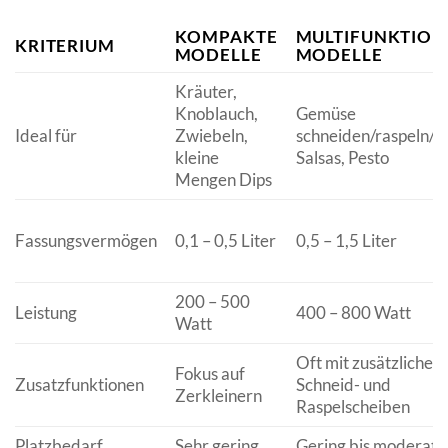
KOMPAKTE
MULTIFUNKTION
KRITERIUM
MODELLE
MODELLE
Kräuter,
Knoblauch,
Gemüse
Ideal für
Zwiebeln,
schneiden/raspeln/w
kleine
Salsas, Pesto
Mengen Dips
Fassungsvermögen
0,1 – 0,5 Liter
0,5 – 1,5 Liter
200 – 500
Leistung
400 – 800 Watt
Watt
Oft mit zusätzlichen
Fokus auf
Zusatzfunktionen
Schneid- und
Zerkleinern
Raspelscheiben
Platzbedarf
Sehr gering
Gering bis moderat