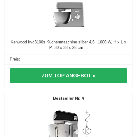
Kenwood kvc3100s Küchenmaschine silber 4,6 l 1000 W, H x L x
P: 30 x 38 x 28 cm ...
ZUM TOP ANGEBOT »
4