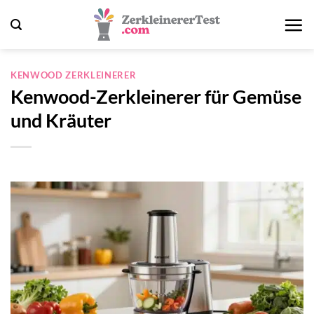
Zum
Inhalt
springen
KENWOOD ZERKLEINERER
Kenwood-Zerkleinerer für Gemüse
und Kräuter