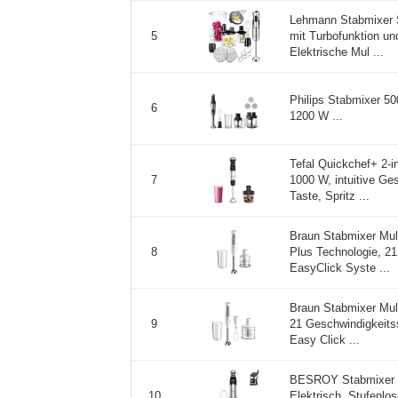
Lehmann Stabmixer S
mit Turbofunktion un
5
Elektrische Mul ...
Philips Stabmixer 5
6
1200 W ...
Tefal Quickchef+ 2-i
1000 W, intuitive Ge
7
Taste, Spritz ...
Braun Stabmixer Mu
Plus Technologie, 2
8
EasyClick Syste ...
Braun Stabmixer Mu
21 Geschwindigkeitss
9
Easy Click ...
BESROY Stabmixer Se
Elektrisch, Stufenlo
10