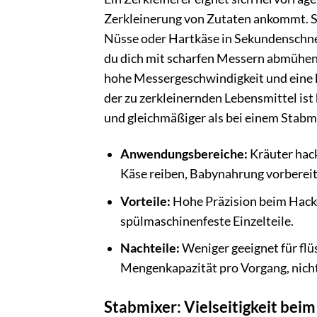
Zerkleinerung von Zutaten ankommt. St
Nüsse oder Hartkäse in Sekundenschne
du dich mit scharfen Messern abmühen m
hohe Messergeschwindigkeit und eine k
der zu zerkleinernden Lebensmittel ist
und gleichmäßiger als bei einem Stabmi
Anwendungsbereiche:
Kräuter hack
Käse reiben, Babynahrung vorbereit
Vorteile:
Hohe Präzision beim Hacke
spülmaschinenfeste Einzelteile.
Nachteile:
Weniger geeignet für flü
Mengenkapazität pro Vorgang, nicht 
Stabmixer: Vielseitigkeit bei