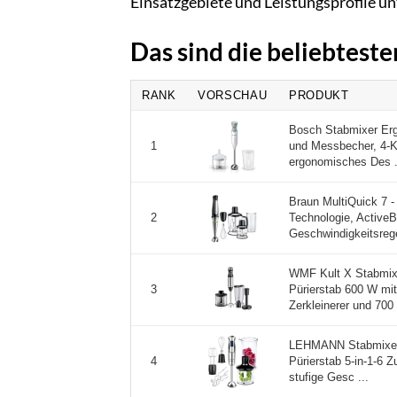
Einsatzgebiete und Leistungsprofile u
Das sind die beliebtest
RANK
VORSCHAU
PRODUKT
Bosch Stabmixer Erg
und Messbecher, 4-Kl
1
ergonomisches Des .
Braun MultiQuick 7 -
Technologie, Active
2
Geschwindigkeitsrege
WMF Kult X Stabmixer
Pürierstab 600 W mi
3
Zerkleinerer und 700 
LEHMANN Stabmixer S
Pürierstab 5-in-1-6 
4
stufige Gesc ...