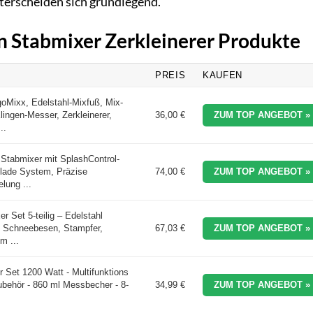
nterscheiden sich grundlegend.
en Stabmixer Zerkleinerer Produkte
PREIS
KAUFEN
oMixx, Edelstahl-Mixfuß, Mix-
ingen-Messer, Zerkleinerer,
36,00 €
ZUM TOP ANGEBOT »
..
 Stabmixer mit SplashControl-
Blade System, Präzise
74,00 €
ZUM TOP ANGEBOT »
lung ...
 Set 5-teilig – Edelstahl
t Schneebesen, Stampfer,
67,03 €
ZUM TOP ANGEBOT »
m ...
et 1200 Watt - Multifunktions
Zubehör - 860 ml Messbecher - 8-
34,99 €
ZUM TOP ANGEBOT »