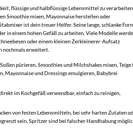
eit, flüssige und halbflüssige Lebensmittel zu verarbeiten
nen Smoothie mixen, Mayonnaise herstellen oder
abmixer ist dein treuer Helfer. Seine lange, schlanke For
oder in einem hohen Gefäß zu arbeiten. Viele Modelle werd
chneebesen oder einem kleinen Zerkleinerer-Aufsatz
en nochmals erweitert.
Soßen pürieren, Smoothies und Milchshakes mixen, Teige 
en, Mayonnaise und Dressings emulgieren, Babybrei
 direkt im Kochgefäß verwendbar, einfach zu reinigen,
ken von festen Lebensmitteln, bei sehr harten Zutaten o
renzt sein, Spritzer sind bei falscher Handhabung möglic