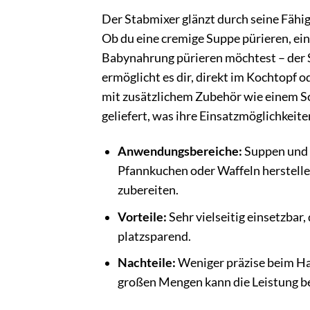
Der Stabmixer glänzt durch seine Fähigk
Ob du eine cremige Suppe pürieren, ei
Babynahrung pürieren möchtest – der St
ermöglicht es dir, direkt im Kochtopf 
mit zusätzlichem Zubehör wie einem S
geliefert, was ihre Einsatzmöglichkeit
Anwendungsbereiche:
Suppen und 
Pfannkuchen oder Waffeln herstell
zubereiten.
Vorteile:
Sehr vielseitig einsetzbar,
platzsparend.
Nachteile:
Weniger präzise beim Hac
großen Mengen kann die Leistung beg