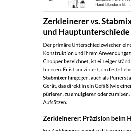
Hand Blender inkl. ...
Zerkleinerer vs. Stabm
und Hauptunterschiede
Der primäre Unterschied zwischen eine
Konstruktion und ihrem Anwendungsz
Chopper bezeichnet, ist ein eigenständ
Inneren. Er ist konzipiert, um feste Le
Stabmixer
hingegen, auch als Pürierst
Gerät, das direkt in ein Gefäß (wie ein
pürieren, zu emulgieren oder zu mixen. 
Aufsätzen.
Zerkleinerer: Präzision beim
Ein Zerkleinerer eignet sich hervorrag