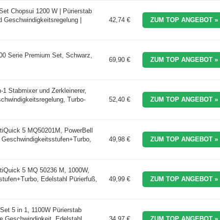
et Chopsui 1200 W | Pürierstab
d Geschwindigkeitsregelung |
42,74 €
ZUM TOP ANGEBOT »
000 Serie Premium Set, Schwarz,
69,90 €
ZUM TOP ANGEBOT »
n-1 Stabmixer und Zerkleinerer,
schwindigkeitsregelung, Turbo-
52,40 €
ZUM TOP ANGEBOT »
ltiQuick 5 MQ50201M, PowerBell
1 Geschwindigkeitsstufen+Turbo,
49,98 €
ZUM TOP ANGEBOT »
ltiQuick 5 MQ 50236 M, 1000W,
tufen+Turbo, Edelstahl Pürierfuß,
49,99 €
ZUM TOP ANGEBOT »
t 5 in 1, 1100W Pürierstab
se Geschwindigkeit, Edelstahl
34,97 €
ZUM TOP ANGEBOT »