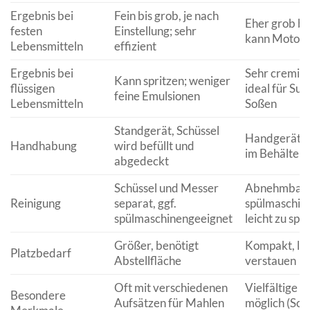
Ergebnis bei
Fein bis grob, je nach
Eher grob bis
festen
Einstellung; sehr
kann Motor 
Lebensmitteln
effizient
Ergebnis bei
Sehr cremig 
Kann spritzen; weniger
flüssigen
ideal für Su
feine Emulsionen
Lebensmitteln
Soßen
Standgerät, Schüssel
Handgerät, w
Handhabung
wird befüllt und
im Behälter 
abgedeckt
Schüssel und Messer
Abnehmbarer
Reinigung
separat, ggf.
spülmaschin
spülmaschinengeeignet
leicht zu spü
Größer, benötigt
Kompakt, lei
Platzbedarf
Abstellfläche
verstauen
Oft mit verschiedenen
Vielfältige A
Besondere
Aufsätzen für Mahlen
möglich (Sc