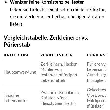
Weniger feine Konsistenz bei festen
Lebensmitteln:
Erreicht selten die feine Textur,
die ein Zerkleinerer bei hartnäckigen Zutaten
liefert.
Vergleichstabelle: Zerkleinerer vs.
Pürierstab
KRITERIUM
ZERKLEINERER
PÜRIERST
Zerkleinern, Hacken,
Pürieren vo
Mahlen von
Lebensmittel
Hauptanwendung
festen/halbflüssigen
Aufschlagen
Lebensmitteln
Flüssigkeite
Gekochtes G
Zwiebeln, Knoblauch,
Typische
Obst, Suppen
Kräuter, Nüsse,
Lebensmittel
Milchprodukt
Fleisch, Gemüse, Eis
(flüssiger)