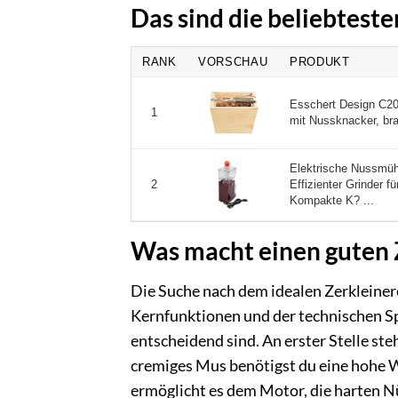
Das sind die beliebtest
RANK
VORSCHAU
PRODUKT
Esschert Design C20
1
mit Nussknacker, bra
Elektrische Nussmüh
Effizienter Grinder 
2
Kompakte K? ...
Was macht einen guten 
Die Suche nach dem idealen Zerkleiner
Kernfunktionen und der technischen Sp
entscheidend sind. An erster Stelle ste
cremiges Mus benötigst du eine hohe W
ermöglicht es dem Motor, die harten N