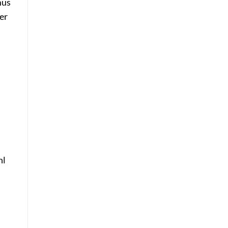
mus
er
hl