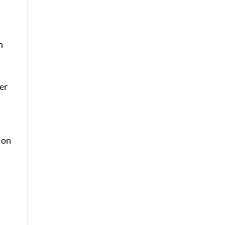
n
er
ion