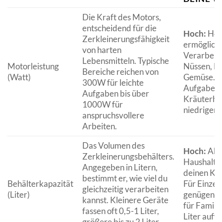
Die Kraft des Motors,
entscheidend für die
Hoch:
Höh
Zerkleinerungsfähigkeit
ermöglicht
von harten
Verarbeit
Lebensmitteln. Typische
Motorleistung
Nüssen, E
Bereiche reichen von
(Watt)
Gemüse. F
300W für leichte
Aufgaben 
Aufgaben bis über
Kräuterha
1000W für
niedrigere
anspruchsvollere
Arbeiten.
Das Volumen des
Hoch:
Abh
Zerkleinerungsbehälters.
Haushalts
Angegeben in Litern,
deinen Ko
bestimmt er, wie viel du
Behälterkapazität
Für Einzel
gleichzeitig verarbeiten
(Liter)
genügen oft
kannst. Kleinere Geräte
für Familie
fassen oft 0,5-1 Liter,
Liter aufw
größere bis zu 2 Liter