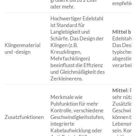
empfehlen
oder mehr.
Hochwertiger Edelstahl
ist Standard für
Langlebigkeit und
Mittel bis
Schärfe. Das Design der
Edelstahl i
Klingenmaterial
Klingen (z.B.
Das Design 
und -design
Kreuzklingen,
typischen 
Mehrfachklingen)
abgestimmt
beeinflusst die Effizienz
verarbeite
und Gleichmäßigkeit des
Zerkleinerens.
Mittel:
Pul
Merkmale wie
sehr nützli
Pulsfunktion für mehr
Zusätzlich
Kontrolle, verschiedene
Geschwind
Zusatzfunktionen
Geschwindigkeitsstufen,
können bei
integrierte
Lebensmitt
Kabelaufwicklung oder
sein. Kom