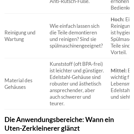
Anti-Rutsch-Füße.
erhöhen d
Bedienkom
Hoch:
Ein
Wie einfach lassen sich
Reinigung 
Reinigung und
die Teile demontieren
ist hygieni
Wartung
und reinigen? Sind sie
Spülmasch
spülmaschinengeeignet?
Teile sind 
Vorteil.
Kunststoff (oft BPA-frei)
ist leichter und günstiger.
Mittel:
BPA
Edelstahl-Gehäuse sind
wichtig für
Material des
robuster und ästhetisch
Lebensmitt
Gehäuses
ansprechender, aber
Edelstahl i
auch schwerer und
und sieht o
teurer.
Die Anwendungsbereiche: Wann ein
Uten-Zerkleinerer glänzt