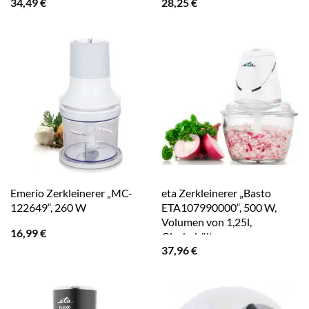
34,49
€
28,25
€
Emerio Zerkleinerer „MC-
eta Zerkleinerer „Basto
122649“, 260 W
ETA107990000“, 500 W,
Volumen von 1,25l,
16,99
€
Glasbehälter
37,96
€