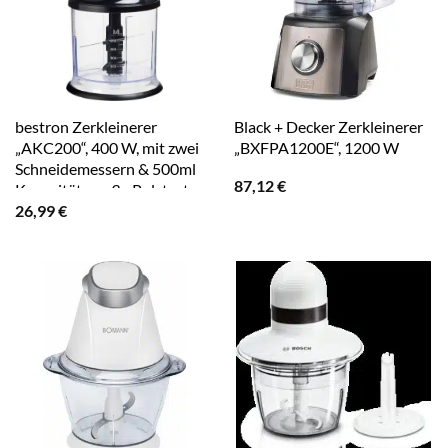
bestron Zerkleinerer
Black + Decker Zerkleinerer
„AKC200“, 400 W, mit zwei
„BXFPA1200E“, 1200 W
Schneidemessern & 500ml
87,12
€
Kapazität, große Pulstaste
26,99
€