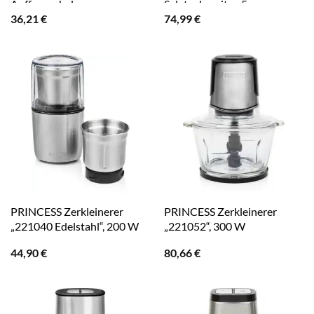
Auffangschale
Salatzubereiter, 5
36,21
€
74,99
€
Edelstahlscheiben
PRINCESS Zerkleinerer
PRINCESS Zerkleinerer
„221040 Edelstahl“, 200 W
„221052“, 300 W
44,90
€
80,66
€