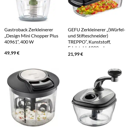
Gastroback Zerkleinerer
GEFU Zerkleinerer „(Würfel-
„Design Mini Chopper Plus
und Stifteschneider)
40961“, 400 W
TREPPO“, Kunststoff,
Edelstahl, 1000 ml
49,99
€
21,99
€