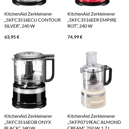
KitchenAid Zerkleinerer
KitchenAid Zerkleinerer
„5KFC3516ECU CONTOUR
„5KFC3516EER EMPIRE
SILVER“, 240 W
ROT“, 240 W
63,95
€
74,99
€
KitchenAid Zerkleinerer
KitchenAid Zerkleinerer
„5KFC3516EOB ONYX
„5KFP0719EAC ALMOND
BLACK“, 240 W
CREAM“, 250 W, 1,7 l