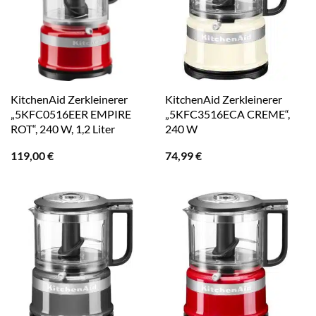
KitchenAid Zerkleinerer
KitchenAid Zerkleinerer
„5KFC0516EER EMPIRE
„5KFC3516ECA CREME“,
ROT“, 240 W, 1,2 Liter
240 W
119,00
€
74,99
€