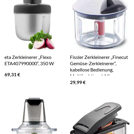
eta Zerkleinerer „Flexo
Fissler Zerkleinerer „Finecut
ETA407990000“, 350 W
Gemüse-Zerkleinerer“,
kabellose Bedienung,
69,31
€
Multifunktional, Mixen,
29,99
€
schleudern, rühren