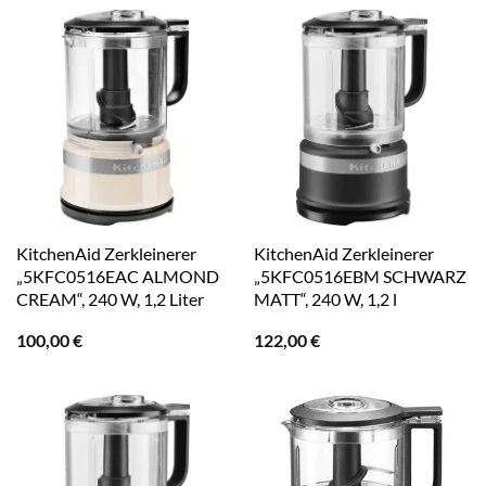
KitchenAid Zerkleinerer
KitchenAid Zerkleinerer
„5KFC0516EAC ALMOND
„5KFC0516EBM SCHWARZ
CREAM“, 240 W, 1,2 Liter
MATT“, 240 W, 1,2 l
100,00
€
122,00
€