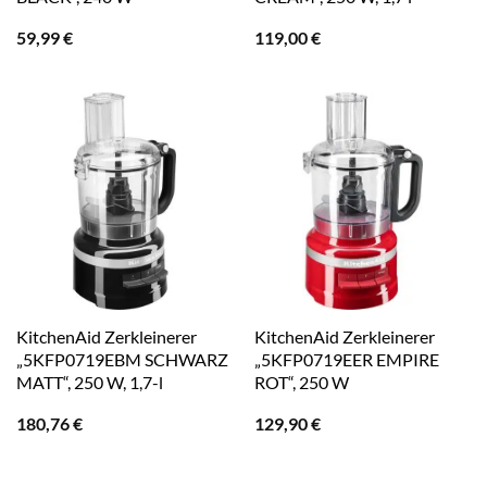
59,99
€
119,00
€
KitchenAid Zerkleinerer
KitchenAid Zerkleinerer
„5KFP0719EBM SCHWARZ
„5KFP0719EER EMPIRE
MATT“, 250 W, 1,7-l
ROT“, 250 W
180,76
€
129,90
€