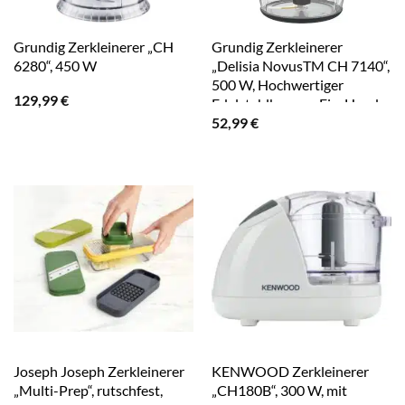
Grundig Zerkleinerer „CH
Grundig Zerkleinerer
6280“, 450 W
„Delisia NovusTM CH 7140“,
500 W, Hochwertiger
129,99
€
Edelstahlkorpus; Ein-Hand-
52,99
€
Bedienung
Joseph Joseph Zerkleinerer
KENWOOD Zerkleinerer
„Multi-Prep“, rutschfest,
„CH180B“, 300 W, mit