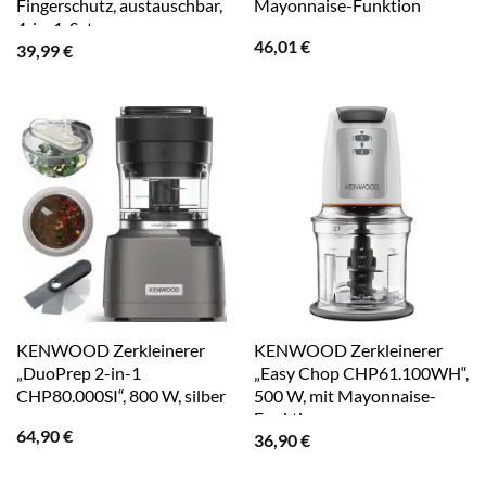
Fingerschutz, austauschbar,
Mayonnaise-Funktion
4-in-1-Set
46,01
€
39,99
€
KENWOOD Zerkleinerer
KENWOOD Zerkleinerer
„DuoPrep 2-in-1
„Easy Chop CHP61.100WH“,
CHP80.000SI“, 800 W, silber
500 W, mit Mayonnaise-
Funktion
64,90
€
36,90
€