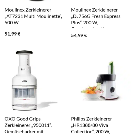
Moulinex Zerkleinerer
Moulinex Zerkleinerer
„AT7231 Multi Moulinette“,
„DJ756G Fresh Express
500 W
Plus“, 200 W,
Gemüseschneider,
51,99
€
54,99
€
Gemüsehobel, 5 Einsätze
inkl. Reiben
OXO Good Grips
Philips Zerkleinerer
Zerkleinerer „950011“,
„HR1388/80 Viva
Gemüsehacker mit
Collection“, 200 W,