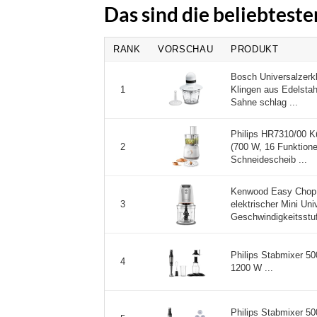
Das sind die beliebteste
RANK
VORSCHAU
PRODUKT
Bosch Universalzerkle
Klingen aus Edelstah
1
Sahne schlag ...
Philips HR7310/00 K
(700 W, 16 Funktionen
2
Schneidescheib ...
Kenwood Easy Chop 
elektrischer Mini Uni
3
Geschwindigkeitsstuf
Philips Stabmixer 50
4
1200 W ...
Philips Stabmixer 5