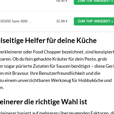
69,90 €
ZUM TOP ANGEBOT »
1503/00 Serie 3000 ...
52,99 €
ZUM TOP ANGEBOT »
elseitige Helfer für deine Küche
izerkleinerer oder Food Chopper bezeichnet, sind konzipiert
paren. Ob du fein gehackte Kräuter für dein Pesto, grob
r sogar pürierte Zutaten für Saucen benötigst – diese Ger
en mit Bravour. Ihre Benutzerfreundlichkeit und die
 zu einem unverzichtbaren Werkzeug für Hobbyköche und
n.
inerer die richtige Wahl ist
kleinerer basiert auf mehreren überzeugenden Faktoren, d