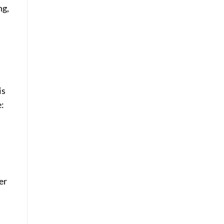
ng,
is
:
er