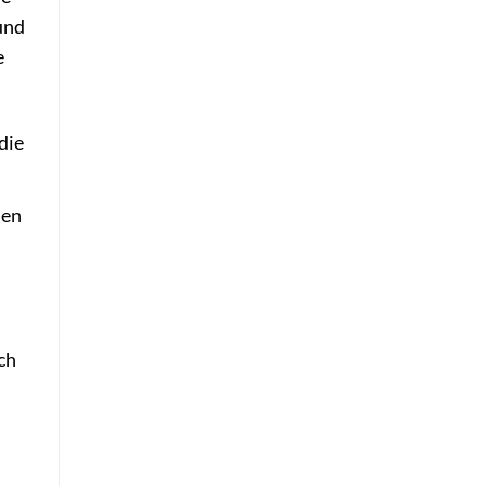
und
e
die
den
ch