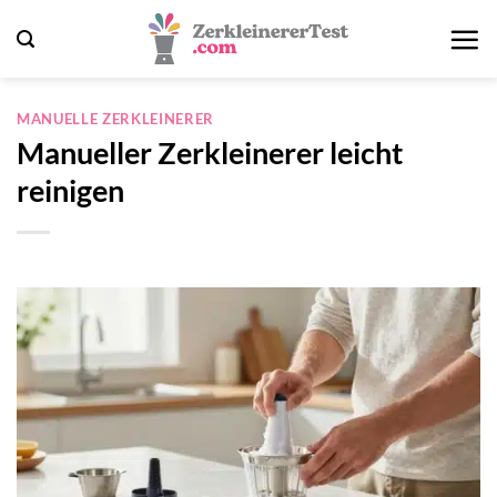
Zum
Inhalt
springen
MANUELLE ZERKLEINERER
Manueller Zerkleinerer leicht
reinigen