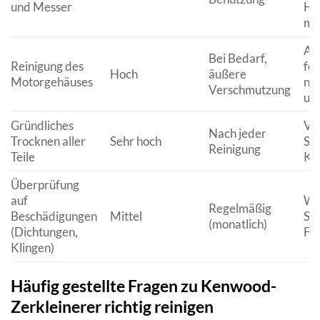
und Messer
Ha
mil
Aus
Bei Bedarf,
Reinigung des
fe
Hoch
äußere
Motorgehäuses
ni
Verschmutzung
un
Gründliches
Ve
Nach jeder
Trocknen aller
Sehr hoch
Sc
Reinigung
Teile
Kor
Überprüfung
auf
Wic
Regelmäßig
Beschädigungen
Mittel
Sic
(monatlich)
(Dichtungen,
Fun
Klingen)
Häufig gestellte Fragen zu Kenwood-
Zerkleinerer richtig reinigen