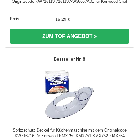
Originalcode KW716119 716119 AW36667A01 für Kenwood Chef
...
15,29 €
ZUM TOP ANGEBOT »
8
Spritzschutz Deckel für Küchenmaschine mit dem Originalcode
KW716716 für Kenwood KMX750 KMX751 KMX752 KMX754