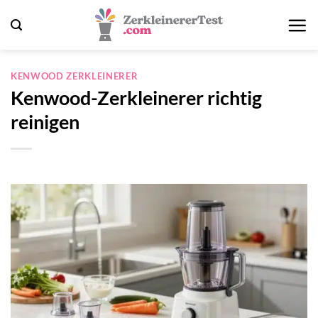
Zum
Inhalt
springen
KENWOOD ZERKLEINERER
Kenwood-Zerkleinerer richtig
reinigen