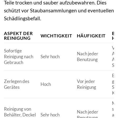
Teile trocken und sauber aufzubewahren. Dies
schützt vor Staubansammlungen und eventuellen
Schädlingsbefall.
ASPEKT DER
B
WICHTIGKEIT
HÄUFIGKEIT
REINIGUNG
HI
Ve
Sofortige
Nach jeder
An
Reinigung nach
Sehr hoch
Benutzung
Au
Gebrauch
Spe
Er
Zerlegen des
Vor jeder
grü
Hoch
Gerätes
Reinigung
Säu
Ko
Me
Reinigung von
spü
Nach jeder
Behälter, Deckel
Sehr hoch
an
Benutzung