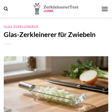
Zum
Inhalt
springen
GLAS ZERKLEINERER
Glas-Zerkleinerer für Zwiebeln