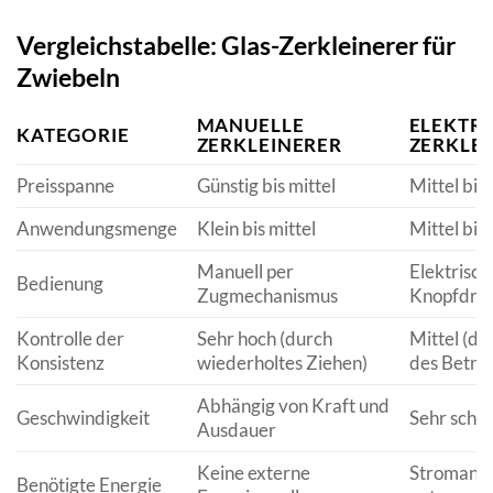
Vergleichstabelle: Glas-Zerkleinerer für
Zwiebeln
MANUELLE
ELEKTRI
KATEGORIE
ZERKLEINERER
ZERKLE
Preisspanne
Günstig bis mittel
Mittel bis
Anwendungsmenge
Klein bis mittel
Mittel bis
Manuell per
Elektrisch
Bedienung
Zugmechanismus
Knopfdru
Kontrolle der
Sehr hoch (durch
Mittel (d
Konsistenz
wiederholtes Ziehen)
des Betrie
Abhängig von Kraft und
Geschwindigkeit
Sehr schne
Ausdauer
Keine externe
Stromansc
Benötigte Energie