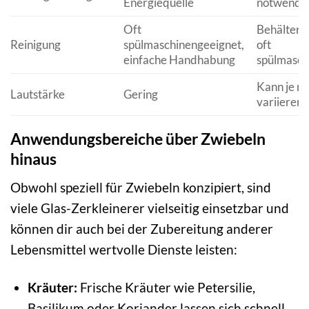
Energiequelle
notwendi
Oft
Behälter 
Reinigung
spülmaschinengeeignet,
oft
einfache Handhabung
spülmasch
Kann je n
Lautstärke
Gering
variieren
Anwendungsbereiche über Zwiebeln
hinaus
Obwohl speziell für Zwiebeln konzipiert, sind
viele Glas-Zerkleinerer vielseitig einsetzbar und
können dir auch bei der Zubereitung anderer
Lebensmittel wertvolle Dienste leisten:
Kräuter:
Frische Kräuter wie Petersilie,
Basilikum oder Koriander lassen sich schnell