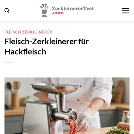
Zum
Inhalt
springen
FLEISCH ZERKLEINERER
Fleisch-Zerkleinerer für
Hackfleisch