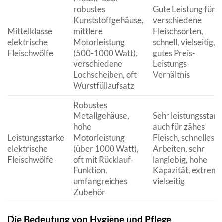
robustes
Gute Leistung für
Kunststoffgehäuse,
verschiedene
Mittelklasse
mittlere
Fleischsorten,
elektrische
Motorleistung
schnell, vielseitig,
Fleischwölfe
(500-1000 Watt),
gutes Preis-
verschiedene
Leistungs-
Lochscheiben, oft
Verhältnis
Wurstfüllaufsatz
Robustes
Metallgehäuse,
Sehr leistungsstark
hohe
auch für zähes
Leistungsstarke
Motorleistung
Fleisch, schnelles
elektrische
(über 1000 Watt),
Arbeiten, sehr
Fleischwölfe
oft mit Rücklauf-
langlebig, hohe
Funktion,
Kapazität, extrem
umfangreiches
vielseitig
Zubehör
Die Bedeutung von Hygiene und Pflege