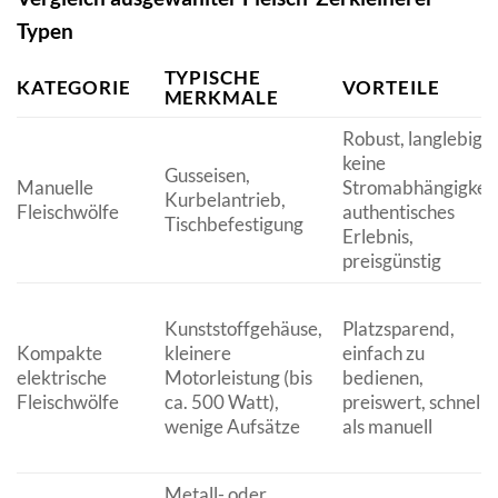
Typen
TYPISCHE
KATEGORIE
VORTEILE
MERKMALE
Robust, langlebig,
keine
Gusseisen,
Manuelle
Stromabhängigkeit
Kurbelantrieb,
Fleischwölfe
authentisches
Tischbefestigung
Erlebnis,
preisgünstig
Kunststoffgehäuse,
Platzsparend,
Kompakte
kleinere
einfach zu
elektrische
Motorleistung (bis
bedienen,
Fleischwölfe
ca. 500 Watt),
preiswert, schnelle
wenige Aufsätze
als manuell
Metall- oder