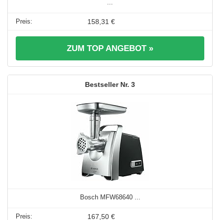
...
158,31 €
ZUM TOP ANGEBOT »
3
Bosch MFW68640 ...
167,50 €