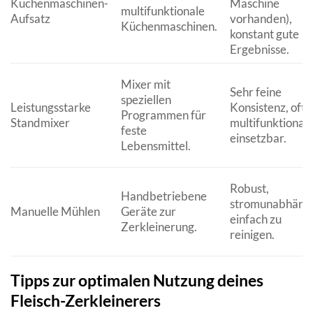
Küchenmaschinen-
Maschine
multifunktionale
Aufsatz
vorhanden),
Küchenmaschinen.
konstant gute
Ergebnisse.
Mixer mit
Sehr feine
speziellen
Leistungsstarke
Konsistenz, oft
Programmen für
Standmixer
multifunktional
feste
einsetzbar.
Lebensmittel.
Robust,
Handbetriebene
stromunabhängi
Manuelle Mühlen
Geräte zur
einfach zu
Zerkleinerung.
reinigen.
Tipps zur optimalen Nutzung deines
Fleisch-Zerkleinerers