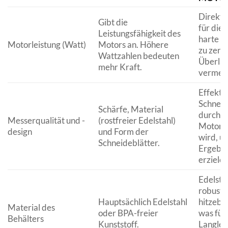
Direkt 
Gibt die
für die 
Leistungsfähigkeit des
harte L
Motorleistung (Watt)
Motors an. Höhere
zu zerk
Wattzahlen bedeuten
Überlas
mehr Kraft.
vermei
Effekti
Schneidl
Schärfe, Material
durch e
Messerqualität und -
(rostfreier Edelstahl)
Motor u
design
und Form der
wird, u
Schneideblätter.
Ergebni
erzielen
Edelstah
robuste
Hauptsächlich Edelstahl
hitzebe
Material des
oder BPA-freier
was für 
Behälters
Kunststoff.
Langleb