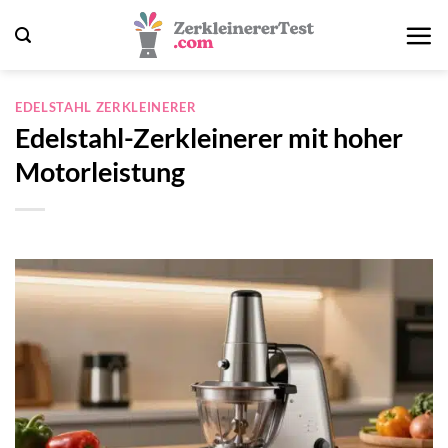
Zum
Inhalt
springen
EDELSTAHL ZERKLEINERER
Edelstahl-Zerkleinerer mit hoher
Motorleistung