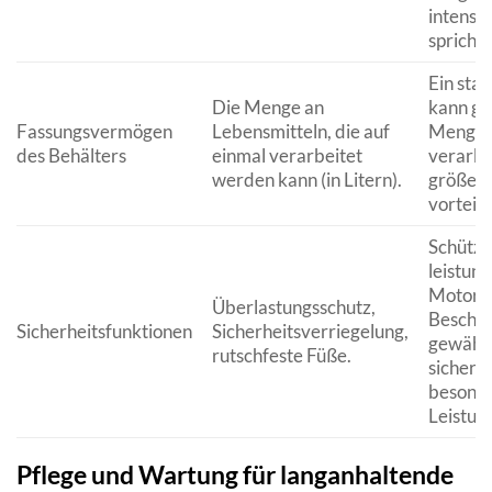
intensi
spricht.
Ein sta
Die Menge an
kann gr
Fassungsvermögen
Lebensmitteln, die auf
Mengen 
des Behälters
einmal verarbeitet
verarbe
werden kann (in Litern).
größere
vorteilha
Schützt
leistun
Motor v
Überlastungsschutz,
Beschä
Sicherheitsfunktionen
Sicherheitsverriegelung,
gewährl
rutschfeste Füße.
sichere
besonde
Leistun
Pflege und Wartung für langanhaltende