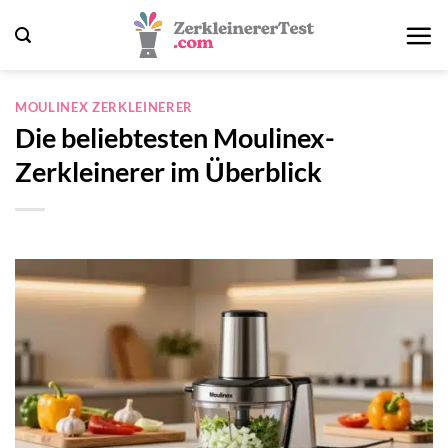
Zum
Inhalt
springen
MOULINEX ZERKLEINERER
Die beliebtesten Moulinex-
Zerkleinerer im Überblick