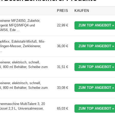
PREIS
KAUFEN
leinerer MFZ4050, Zubehör,
hrgerät MFQ3/MFQ4 und
22,99 €
ZUM TOP ANGEBOT »
MS6, Ede ...
oMixx, Edelstahl-Mixfuß, Mix-
ingen-Messer, Zerkleinerer,
36,00 €
ZUM TOP ANGEBOT »
..
inerer, elektrisch, schnell,
l, 800 ml Behälter, Scheibe zum
31,51 €
ZUM TOP ANGEBOT »
inerer, elektrirsch, schnell,
l, 800 ml Behälter, Scheibe zum
33,08 €
ZUM TOP ANGEBOT »
enmaschine MultiTalent 3, 20
ssel 2,3 L, Universalmesser,
65,03 €
ZUM TOP ANGEBOT »
.