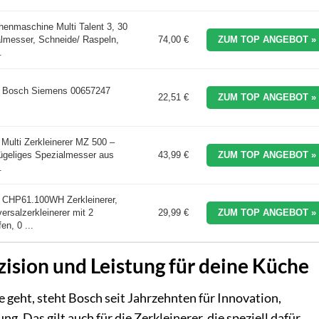
nmaschine Multi Talent 3, 30
almesser, Schneide/ Raspeln,
74,00 €
ZUM TOP ANGEBOT »
.
er Bosch Siemens 00657247
22,51 €
ZUM TOP ANGEBOT »
ti Zerkleinerer MZ 500 –
flügeliges Spezialmesser aus
43,99 €
ZUM TOP ANGEBOT »
.
CHP61.100WH Zerkleinerer,
versalzerkleinerer mit 2
29,99 €
ZUM TOP ANGEBOT »
en, 0 ...
zision und Leistung für deine Küche
eht, steht Bosch seit Jahrzehnten für Innovation,
g. Das gilt auch für die Zerkleinerer, die speziell dafür