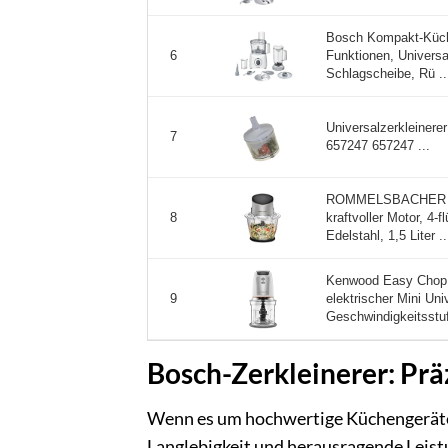
Bosch Kompakt-Küche
Funktionen, Univers
6
Schlagscheibe, Rü ..
Universalzerkleiner
7
657247 657247 ...
ROMMELSBACHER Mul
kraftvoller Motor, 4-
8
Edelstahl, 1,5 Liter ..
Kenwood Easy Chop 
elektrischer Mini Uni
9
Geschwindigkeitsstuf
Bosch-Zerkleinerer: Prä
Wenn es um hochwertige Küchengeräte g
Langlebigkeit und herausragende Leistun