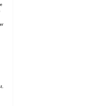
ge
e
er
d
t.