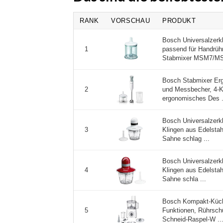
RANK
VORSCHAU
PRODUKT
Bosch Universalzerk
passend für Handrü
1
Stabmixer MSM7/MS
Bosch Stabmixer Erg
und Messbecher, 4-Kl
2
ergonomisches Des .
Bosch Universalzerkle
Klingen aus Edelstah
3
Sahne schlag ...
Bosch Universalzerkle
Klingen aus Edelstah
4
Sahne schla ...
Bosch Kompakt-Küch
Funktionen, Rührschü
5
Schneid-Raspel-W ..